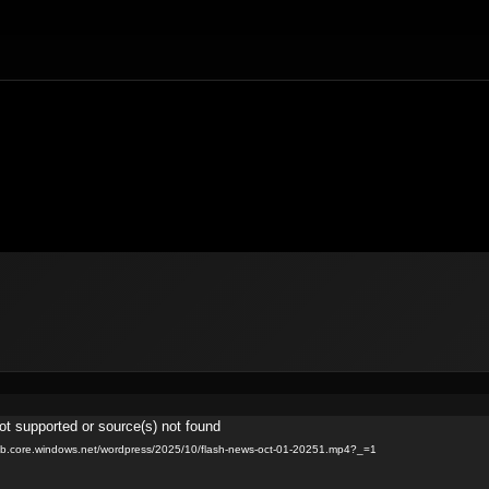
ot supported or source(s) not found
blob.core.windows.net/wordpress/2025/10/flash-news-oct-01-20251.mp4?_=1