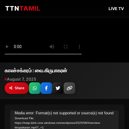
TTN
TAMIL
LIVE TV
காலச்சக்கரம் : வை.கிருபாகரன்
August 7, 2025
Share
Video
Media error: Format(s) not supported or source(s) not found
Download File:
Player
https://tvwp.blob.core.windows.net/wordpress/2025/08/Interview-
kirupakaran.mp4?_=1