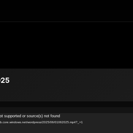
025
ot supported or source(s) not found
blob.core.windows.net/wordpress/2025/06/01062025.mp4?_=1