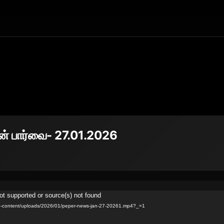
் பார்வை- 27.01.2026
ot supported or source(s) not found
v/wp-content/uploads/2026/01/peper-news-jan-27-20261.mp4?_=1